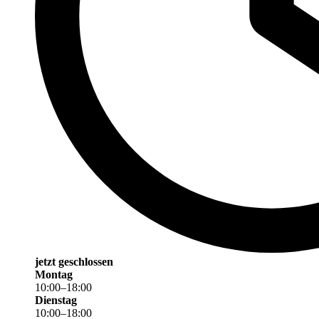
jetzt geschlossen
Montag
10
:
00
–
18
:
00
Dienstag
10
:
00
–
18
:
00